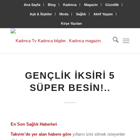
Ana Sayfa
Blog
Kadınca
Magazin
Güzellik
Aşk & İlişkiler
Moda
Sağlık
Aktif Yaşam
Köşe Yazıları
GENÇLIK IKSIRI 5
SÜPER BESIN!..
En Son Sağlık Haberleri
Takvim’de yer alan habere göre
yılların izini silmek isteyenler