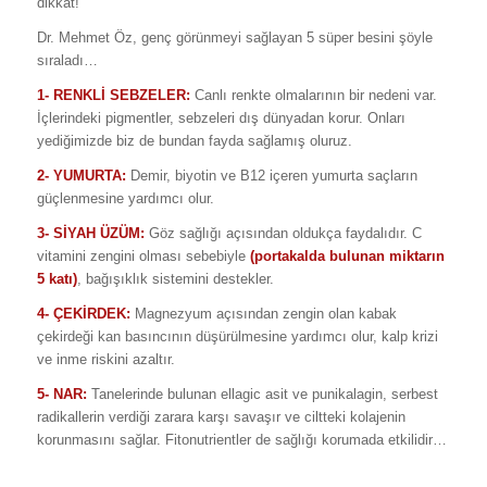
dikkat!
Dr. Mehmet Öz, genç görünmeyi sağlayan 5 süper besini şöyle
sıraladı…
1- RENKLİ SEBZELER:
Canlı renkte olmalarının bir nedeni var.
İçlerindeki pigmentler, sebzeleri dış dünyadan korur. Onları
yediğimizde biz de bundan fayda sağlamış oluruz.
2- YUMURTA:
Demir, biyotin ve B12 içeren yumurta saçların
güçlenmesine yardımcı olur.
3- SİYAH ÜZÜM:
Göz sağlığı açısından oldukça faydalıdır. C
vitamini zengini olması sebebiyle
(portakalda bulunan miktarın
5 katı)
, bağışıklık sistemini destekler.
4- ÇEKİRDEK:
Magnezyum açısından zengin olan kabak
çekirdeği kan basıncının düşürülmesine yardımcı olur, kalp krizi
ve inme riskini azaltır.
5- NAR:
Tanelerinde bulunan ellagic asit ve punikalagin, serbest
radikallerin verdiği zarara karşı savaşır ve ciltteki kolajenin
korunmasını sağlar. Fitonutrientler de sağlığı korumada etkilidir…