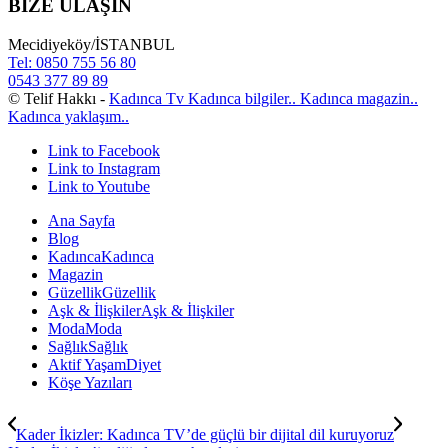
BİZE ULAŞIN
Mecidiyeköy/İSTANBUL
Tel: 0850 755 56 80
0543 377 89 89
© Telif Hakkı -
Kadınca Tv Kadınca bilgiler.. Kadınca magazin..
Kadınca yaklaşım..
Link to Facebook
Link to Instagram
Link to Youtube
Ana Sayfa
Blog
Kadınca
Kadınca
Magazin
Güzellik
Güzellik
Aşk & İlişkiler
Aşk & İlişkiler
Moda
Moda
Sağlık
Sağlık
Aktif Yaşam
Diyet
Köşe Yazıları
Kader İkizler: Kadınca TV’de güçlü bir dijital dil kuruyoruz