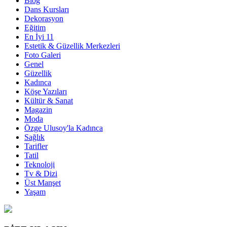
Blog
Dans Kursları
Dekorasyon
Eğitim
En İyi 11
Estetik & Güzellik Merkezleri
Foto Galeri
Genel
Güzellik
Kadınca
Köşe Yazıları
Kültür & Sanat
Magazin
Moda
Özge Ulusoy'la Kadınca
Sağlık
Tarifler
Tatil
Teknoloji
Tv & Dizi
Üst Manşet
Yaşam