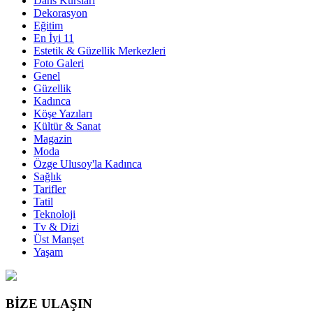
Dans Kursları
Dekorasyon
Eğitim
En İyi 11
Estetik & Güzellik Merkezleri
Foto Galeri
Genel
Güzellik
Kadınca
Köşe Yazıları
Kültür & Sanat
Magazin
Moda
Özge Ulusoy'la Kadınca
Sağlık
Tarifler
Tatil
Teknoloji
Tv & Dizi
Üst Manşet
Yaşam
BİZE ULAŞIN