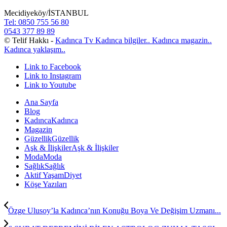
Mecidiyeköy/İSTANBUL
Tel: 0850 755 56 80
0543 377 89 89
© Telif Hakkı -
Kadınca Tv Kadınca bilgiler.. Kadınca magazin..
Kadınca yaklaşım..
Link to Facebook
Link to Instagram
Link to Youtube
Ana Sayfa
Blog
Kadınca
Kadınca
Magazin
Güzellik
Güzellik
Aşk & İlişkiler
Aşk & İlişkiler
Moda
Moda
Sağlık
Sağlık
Aktif Yaşam
Diyet
Köşe Yazıları
Özge Ulusoy’la Kadınca’nın Konuğu Boya Ve Değişim Uzmanı...