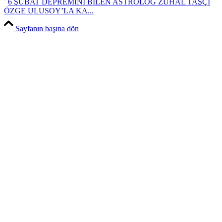
6 ŞUBAT DEPREMİNİ BİLEN ASTROLOG ZUHAL TAŞÇI
ÖZGE ULUSOY’LA KA...
Sayfanın başına dön