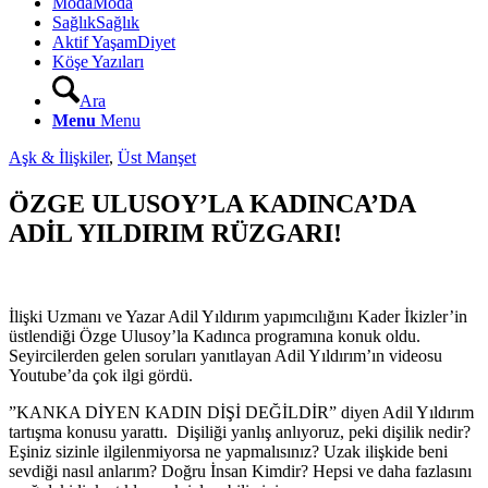
Moda
Moda
Sağlık
Sağlık
Aktif Yaşam
Diyet
Köşe Yazıları
Ara
Menu
Menu
Aşk & İlişkiler
,
Üst Manşet
ÖZGE ULUSOY’LA KADINCA’DA
ADİL YILDIRIM RÜZGARI!
İlişki Uzmanı ve Yazar Adil Yıldırım yapımcılığını Kader İkizler’in
üstlendiği Özge Ulusoy’la Kadınca programına konuk oldu.
Seyircilerden gelen soruları yanıtlayan Adil Yıldırım’ın videosu
Youtube’da çok ilgi gördü.
”KANKA DİYEN KADIN DİŞİ DEĞİLDİR” diyen Adil Yıldırım
tartışma konusu yarattı. Dişiliği yanlış anlıyoruz, peki dişilik nedir?
Eşiniz sizinle ilgilenmiyorsa ne yapmalısınız? Uzak ilişkide beni
sevdiği nasıl anlarım? Doğru İnsan Kimdir? Hepsi ve daha fazlasını