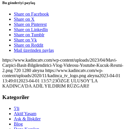
Bu gönderiyi paylaş
Share on Facebook
Share on X
Share on Pinterest
Share on LinkedIn
Share on Tumblr
Share on Vk
Share on Reddit
Mail üzerinden paylaş
https://www.kadincatv.com/wp-content/uploads/2023/04/Mavi-
Carpici-Basit-Bilgilendirici-Vlog-Videosu-Youtube-Kucuk-Resmi-
2.png
720
1280
aleyna
https://www.kadincatv.com/wp-
content/uploads/2020/11/kadinca_tv_logo.png
aleyna
2023-04-01
13:49:01
2023-04-01 13:57:23
ÖZGE ULUSOY’LA
KADINCA’DA ADİL YILDIRIM RÜZGARI!
Kategoriler
5'li
Aktif Yaşam
Aşk & İlişkiler
Blog